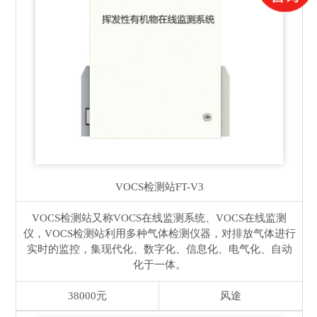
VOCS检测站
FT-V3
VOCS检测站又称VOCS在线监测系统、VOCS在线监测
仪，VOCS检测站利用多种气体检测仪器，对排放气体进行
实时的监控，集现代化、数字化、信息化、电气化、自动
化于一体。
38000元
风途