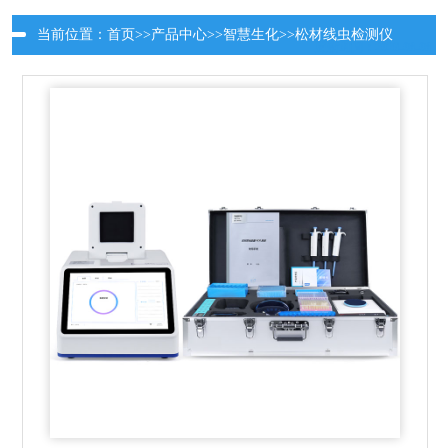
当前位置：
首页
>>
产品中心
>>
智慧生化
>>
松材线虫检测仪
更新时间：2026-08-08