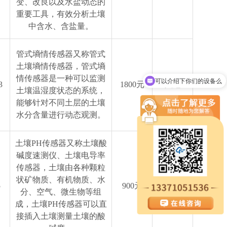
变、改良以及水盐动态的
重要工具，有效分析土壤
中含水、含盐量。
管式墒情传感器又称管式
土壤墒情传感器，管式墒
可以介绍下你们的设备么
情传感器是一种可以监测
这款设备费用是多少？
3
1800元
风途
土壤温湿度状态的系统，
能够针对不同土层的土壤
水分含量进行动态观测。
土壤PH传感器又称土壤酸
碱度速测仪、土壤电导率
传感器，土壤由各种颗粒
状矿物质、有机物质、水
5
900元
风途
分、空气、微生物等组
成，土壤PH传感器可以直
接插入土壤测量土壤的酸