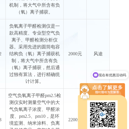
机制，将大气中所含有负
（氧）离子捕获。
负氧离子甲醛检测仪是一
款高精度、专业型空气负
离子、甲醛检测分析仪
器。采用先进的圆筒电容
2
结构负（氧）离子捕获机
2000元
风途
制，将大气中所含有负
（氧）离子捕获，然后通
过独有算法，进行精确统
现在有优惠活动吗
计计算。
空气负氧离子甲醛pm2.5检
测仪实时测量空气中的大
气负氧离子浓度、甲醛浓
度、pm2.5、pm10，是环
3
2200元
风途
境监测、纳米涂料、负离