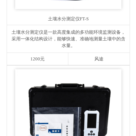
土壤水分测定仪
FT-S
土壤水分测定仪是一款高度集成的多功能环境监测设备，
采用一体化结构设计，能够快速、准确地测量土壤中的含
水量。
1200元
风途