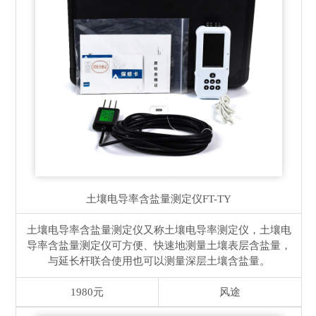
土壤电导率含盐量测定仪
FT-TY
土壤电导率含盐量测定仪又称土壤电导率测定仪，土壤电
导率含盐量测定仪可方便、快速地测量土壤表层含盐量，
与延长杆联合使用也可以测量深层土壤含盐量。
1980元
风途