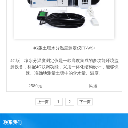
4G版土壤水分温度测定仪
FT-WS+
4G版土壤水分温度测定仪是一款高度集成的多功能环境监
测设备，标配4G联网功能，采用一体化结构设计，能够快
速、准确地测量土壤中的含水量、温度。
2580元
风途
1
2
上一页
下一页
联系我们